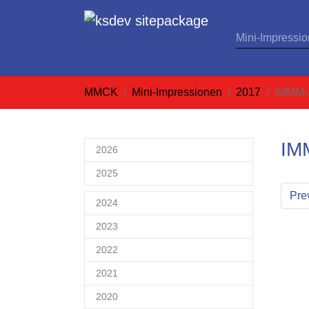
Mini-Impressi
Zum Hauptinhalt springen
Sie sind hier:
MMCK
Mini-Impressionen
2017
IMMM-
IM
2026
2025
Pre
2024
2023
2022
2021
2020