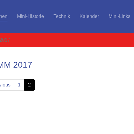
onen
Mini-Historie
Technik
Kalender
Mini-Links
2017
MM 2017
vious
1
2