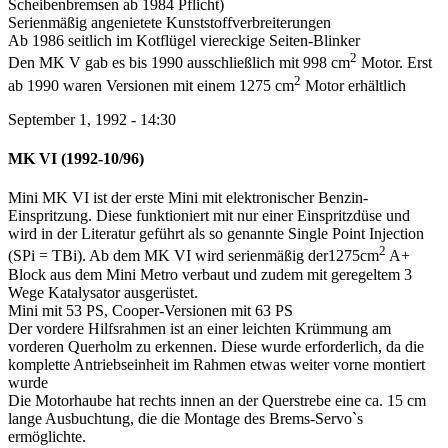
Scheibenbremsen ab 1984 Pflicht)
Serienmäßig angenietete Kunststoffverbreiterungen
Ab 1986 seitlich im Kotflügel viereckige Seiten-Blinker
2
Den MK V gab es bis 1990 ausschließlich mit 998 cm
Motor. Erst
2
ab 1990 waren Versionen mit einem 1275 cm
Motor erhältlich
September 1, 1992 - 14:30
MK VI (1992-10/96)
Mini MK VI ist der erste Mini mit elektronischer Benzin-
Einspritzung. Diese funktioniert mit nur einer Einspritzdüse und
wird in der Literatur geführt als so genannte Single Point Injection
2
(SPi = TBi). Ab dem MK VI wird serienmäßig der1275cm
A+
Block aus dem Mini Metro verbaut und zudem mit geregeltem 3
Wege Katalysator ausgerüstet.
Mini mit 53 PS, Cooper-Versionen mit 63 PS
Der vordere Hilfsrahmen ist an einer leichten Krümmung am
vorderen Querholm zu erkennen. Diese wurde erforderlich, da die
komplette Antriebseinheit im Rahmen etwas weiter vorne montiert
wurde
Die Motorhaube hat rechts innen an der Querstrebe eine ca. 15 cm
lange Ausbuchtung, die die Montage des Brems-Servo`s
ermöglichte.