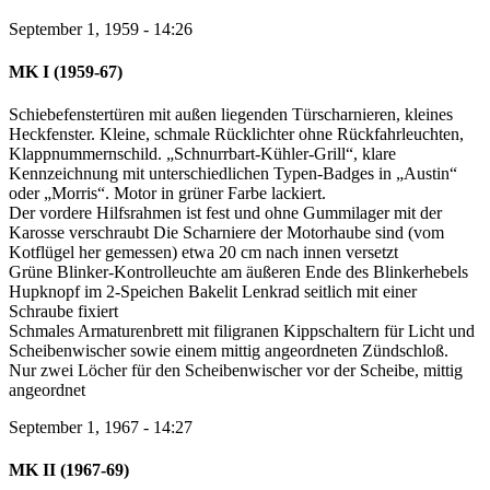
September 1, 1959 - 14:26
MK I (1959-67)
Schiebefenstertüren mit außen liegenden Türscharnieren, kleines
Heckfenster. Kleine, schmale Rücklichter ohne Rückfahrleuchten,
Klappnummernschild. „Schnurrbart-Kühler-Grill“, klare
Kennzeichnung mit unterschiedlichen Typen-Badges in „Austin“
oder „Morris“. Motor in grüner Farbe lackiert.
Der vordere Hilfsrahmen ist fest und ohne Gummilager mit der
Karosse verschraubt Die Scharniere der Motorhaube sind (vom
Kotflügel her gemessen) etwa 20 cm nach innen versetzt
Grüne Blinker-Kontrolleuchte am äußeren Ende des Blinkerhebels
Hupknopf im 2-Speichen Bakelit Lenkrad seitlich mit einer
Schraube fixiert
Schmales Armaturenbrett mit filigranen Kippschaltern für Licht und
Scheibenwischer sowie einem mittig angeordneten Zündschloß.
Nur zwei Löcher für den Scheibenwischer vor der Scheibe, mittig
angeordnet
September 1, 1967 - 14:27
MK II (1967-69)