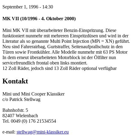
September 1, 1996 - 14:30
MK VII (10/1996 - 4. Oktober 2000)
Mini MK VII mit überarbeiteter Benzin-Einspritzung. Diese
funktioniert nunmehr mit mehreren Einspritzdüsen und wird in der
Literatur als so genannte Multi Point Injection (MPi = XN) geführt.
Neu sind Fahrerairbag, Gurtstraffer, Seitenaufprallschutz in den
Türen sowie Frontkühler. Alle Modelle nunmehr mit 63 PS Motor
In dem erneut überarbeiteten Motorblock ist der Ölfilter nun
servicefreundlich frontal oben links montiert.
12 Zoll Räder, jedoch sind 13 Zoll Räder optional verfügbar
Kontakt
Mini und Mini Cooper Klassiker
c/o Patrick Stellwag
Bahnhofstr. 5
82407 Wielenbach
Tel. 0049 (0) 176 21534554
e-mail:
stellwag@mini-klassiker.eu