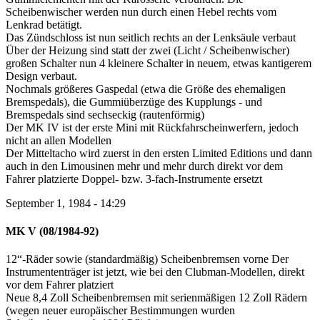
Scheibenwischer werden nun durch einen Hebel rechts vom
Lenkrad betätigt.
Das Zündschloss ist nun seitlich rechts an der Lenksäule verbaut
Über der Heizung sind statt der zwei (Licht / Scheibenwischer)
großen Schalter nun 4 kleinere Schalter in neuem, etwas kantigerem
Design verbaut.
Nochmals größeres Gaspedal (etwa die Größe des ehemaligen
Bremspedals), die Gummiüberzüge des Kupplungs - und
Bremspedals sind sechseckig (rautenförmig)
Der MK IV ist der erste Mini mit Rückfahrscheinwerfern, jedoch
nicht an allen Modellen
Der Mitteltacho wird zuerst in den ersten Limited Editions und dann
auch in den Limousinen mehr und mehr durch direkt vor dem
Fahrer platzierte Doppel- bzw. 3-fach-Instrumente ersetzt
September 1, 1984 - 14:29
MK V (08/1984-92)
12“-Räder sowie (standardmäßig) Scheibenbremsen vorne Der
Instrumententräger ist jetzt, wie bei den Clubman-Modellen, direkt
vor dem Fahrer platziert
Neue 8,4 Zoll Scheibenbremsen mit serienmäßigen 12 Zoll Rädern
(wegen neuer europäischer Bestimmungen wurden