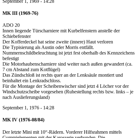
September 1, 1969 - 14:28
MK III (1969-76)
ADO 20
Innen liegende Türscharniere mit Kurbelfenstern anstelle der
Schiebefenster
Der Kofferdeckel hat seine zweite (innere) Haut verloren
Die Typisierung als Austin oder Morris entfällt.
Nummernschildbeleuchtung ist jetzt fest oberhalb des Kennzeichens
befestigt
Die Motorhaubenscharniere sind weiter nach außen gewandert (ca.
7 cm Abstand zum Kotflügel)
Das Zündschloß ist rechts quer an der Lenksäule montiert und
beinhaltet ein Lenkradschloss.
Für die Montage der Scheibenwischer sind jetzt 4 Löcher vor der
Windschutzscheibe vorgesehen (Ruhestellung rechts bzw. links – je
nach Auslieferungsland)
September 1, 1976 - 14:28
MK IV (1976-08/84)
Der letzte Mini mit 10“-Rädern. Vorderer Hilfsrahmen mittels
Gummielementen mit der Karosserie verbunden. Die