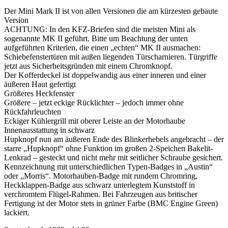
Der Mini Mark II ist von allen Versionen die am kürzesten gebaute
Version
ACHTUNG: In den KFZ-Briefen sind die meisten Mini als
sogenannte MK II geführt. Bitte um Beachtung der unten
aufgeführten Kriterien, die einen „echten“ MK II ausmachen:
Schiebefenstertüren mit außen liegenden Türscharnieren. Türgriffe
jetzt aus Sicherheitsgründen mit einem Chromknopf.
Der Kofferdeckel ist doppelwandig aus einer inneren und einer
äußeren Haut gefertigt
Größeres Heckfenster
Größere – jetzt eckige Rücklichter – jedoch immer ohne
Rückfahrleuchten
Eckiger Kühlergrill mit oberer Leiste an der Motorhaube
Innenausstattung in schwarz
Hupknopf nun am äußeren Ende des Blinkerhebels angebracht – der
starre „Hupknopf“ ohne Funktion im großen 2-Speichen Bakelit-
Lenkrad – gesteckt und nicht mehr mit seitlicher Schraube gesichert.
Kennzeichnung mit unterschiedlichen Typen-Badges in „Austin“
oder „Morris“. Motorhauben-Badge mit rundem Chromring,
Heckklappen-Badge aus schwarz unterlegtem Kunststoff in
verchromtem Flügel-Rahmen. Bei Fahrzeugen aus britischer
Fertigung ist der Motor stets in grüner Farbe (BMC Engine Green)
lackiert.